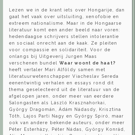
Lezen we in de krant iets over Hongarije, dan
gaat het vaak over uitsluiting, xenofobie en
extreem nationalisme. Maar in de Hongaarse
literatuur komt een ander beeld naar voren:
hedendaagse schrijvers stellen intolerantie
en sociaal onrecht aan de kaak. Ze pleiten
voor compassie en solidariteit. Voor de
onlangs bij Uitgeverij Jurgen Maas
verschenen bundel
Waar woont de haat?
heeft vertaler Mari Alföldy samen met
literatuurwetenschapper Viacheslav Sereda
eenentwintig verhalen en essays rond dit
thema geselecteerd uit de literatuur van de
afgelopen jaren, onder meer van eerdere
Salongasten als László Krasznahorkai,
György Dragomán, Ádám Nádasdy, Krisztina
Tóth, Lajos Parti Nagy en György Spiró, maar
ook van andere bekende auteurs, onder meer
Péter Esterházy, Péter Nádas, György Konrád,