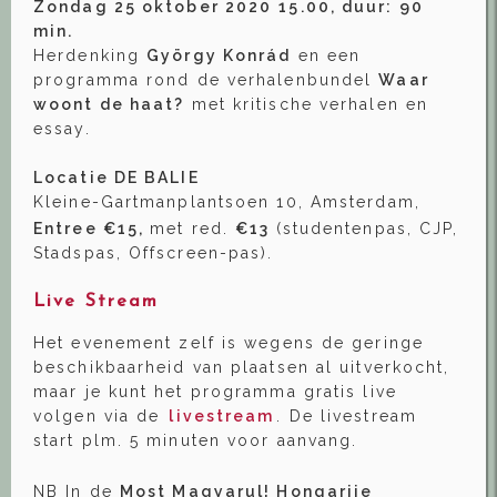
Zondag 25 oktober 2020
15.00, duur: 90
min.
Herdenking
György Konrád
en een
programma rond de verhalenbundel
Waar
woont de haat?
met kritische verhalen en
essay.
Locatie DE BALIE
Kleine-Gartmanplantsoen 10, Amsterdam,
Entree €15,
met red.
€13
(studentenpas, CJP,
Stadspas, Offscreen-pas).
Live Stream
Het evenement zelf is wegens de geringe
beschikbaarheid van plaatsen al uitverkocht,
maar je kunt het programma gratis live
volgen via de
livestream
. De livestream
start plm. 5 minuten voor aanvang.
NB In de
Most Magyarul! Hongarije