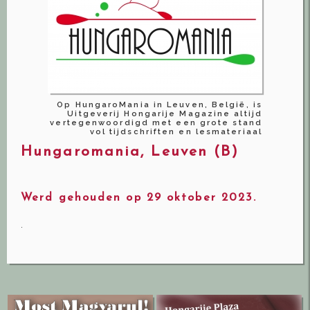
Op HungaroMania in Leuven, België, is
Uitgeverij Hongarije Magazine altijd
vertegenwoordigd met een grote stand
vol tijdschriften en lesmateriaal
Hungaromania, Leuven (B)
Werd gehouden op 29 oktober 2023.
.