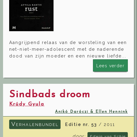
Aangrijpend relaas van de worsteling van een
net-niet-meer-adolescent met de naderende
dood van zijn moeder en een nieuwe liefde...
Lees verder
Sindbads droom
Krúdy Gyula
Anikó Daróczi & Ellen Hennink
V
Editie nr. 53
/ 2011
ERHALENBUNDEL
door:
Edwin van Schie