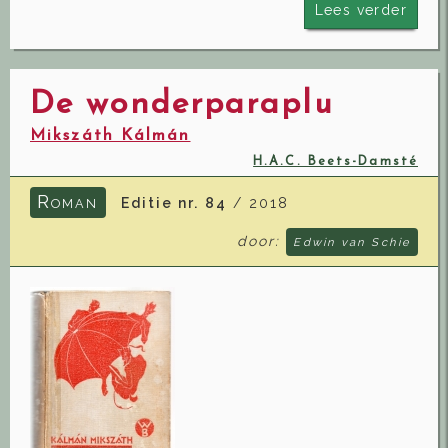
Lees verder
De wonderparaplu
Mikszáth Kálmán
H.A.C. Beets-Damsté
R
Editie nr. 84
/ 2018
OMAN
door:
Edwin van Schie