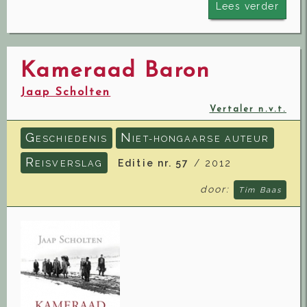
Lees verder
Kameraad Baron
Jaap Scholten
Vertaler n.v.t.
G
N
ESCHIEDENIS
IET-HONGAARSE AUTEUR
R
Editie nr. 57
/ 2012
EISVERSLAG
door:
Tim Baas