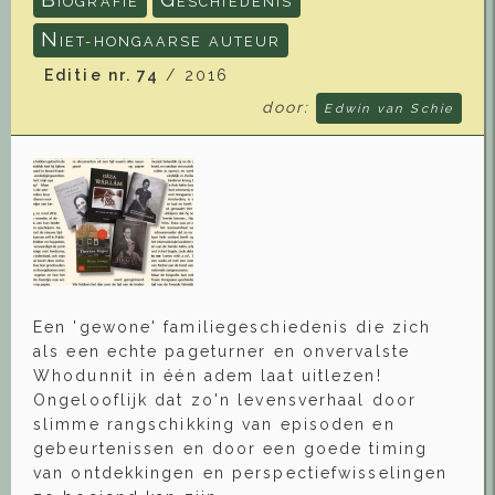
IOGRAFIE
ESCHIEDENIS
N
IET-HONGAARSE AUTEUR
Editie nr. 74
/ 2016
door:
Edwin van Schie
Een 'gewone' familiegeschiedenis die zich
als een echte pageturner en onvervalste
Whodunnit in één adem laat uitlezen!
Ongelooflijk dat zo'n levensverhaal door
slimme rangschikking van episoden en
gebeurtenissen en door een goede timing
van ontdekkingen en perspectiefwisselingen