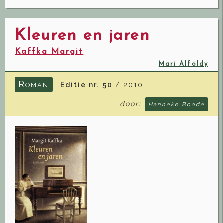
Kleuren en jaren
Kaffka Margit
Mari Alföldy
R
Editie nr. 50
/ 2010
OMAN
door:
Hanneke Boode