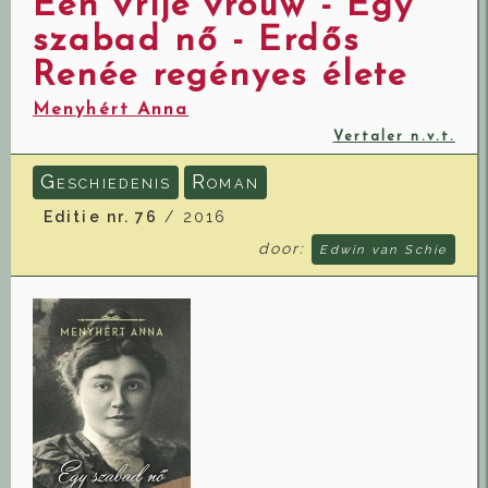
Een vrije vrouw - Egy
szabad nő - Erdős
Renée regényes élete
Menyhért Anna
Vertaler n.v.t.
G
R
ESCHIEDENIS
OMAN
Editie nr. 76
/ 2016
door:
Edwin van Schie