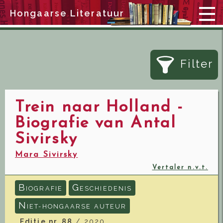
Hongaarse Literatuur
Filter
Trein naar Holland -
Biografie van Antal
Sivirsky
Mara Sivirsky
Vertaler n.v.t.
B
G
IOGRAFIE
ESCHIEDENIS
N
IET-HONGAARSE AUTEUR
Editie nr. 88
/ 2020