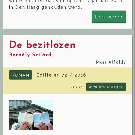
winternachten dat van 14 t/m 17 januari 2016
in Den Haag gehouden werd.
Lees verder
De bezitlozen
Borbély Szilárd
Mari Alföldy
R
Editie nr. 72
/ 2016
OMAN
door:
Wim Kersbergen