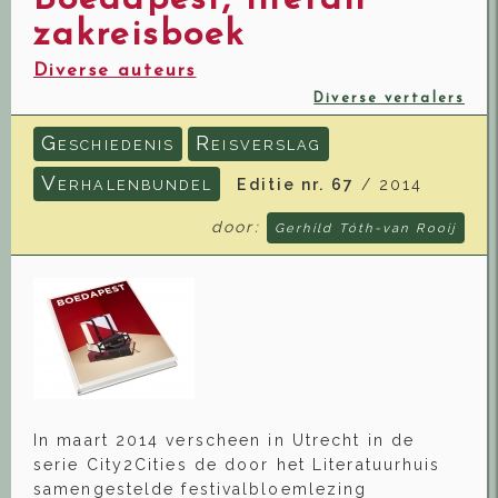
Boedapest, literair
zakreisboek
Diverse auteurs
Diverse vertalers
G
R
ESCHIEDENIS
EISVERSLAG
V
Editie nr. 67
/ 2014
ERHALENBUNDEL
door:
Gerhild Tóth-van Rooij
In maart 2014 verscheen in Utrecht in de
serie City2Cities de door het Literatuurhuis
samengestelde festivalbloemlezing