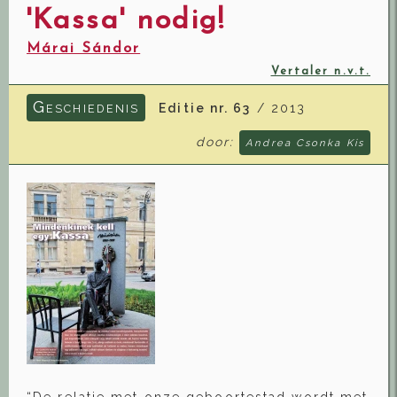
'Kassa' nodig!
Márai Sándor
Vertaler n.v.t.
G
Editie nr. 63
/ 2013
ESCHIEDENIS
door:
Andrea Csonka Kis
“De relatie met onze geboortestad wordt met