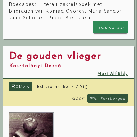
Boedapest, Literair zakreisboek met
bijdragen van Konrád György, Mária Sándor,
Jaap Scholten, Pieter Steinz e.a.
Lees verder
De gouden vlieger
Kosztolányi Dezső
Mari Alföldy
R
Editie nr. 64
/ 2013
OMAN
door:
Wim Kersbergen