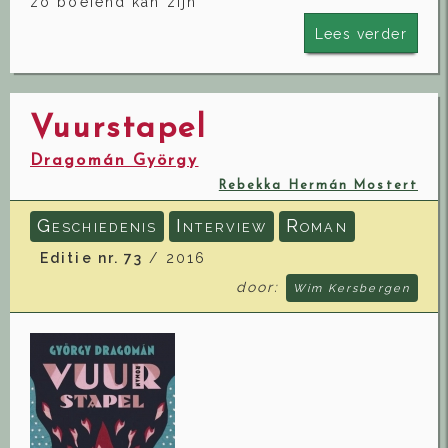
zo boeiend kan zijn
Lees verder
Vuurstapel
Dragomán György
Rebekka Hermán Mostert
G
I
R
ESCHIEDENIS
NTERVIEW
OMAN
Editie nr. 73
/ 2016
door:
Wim Kersbergen