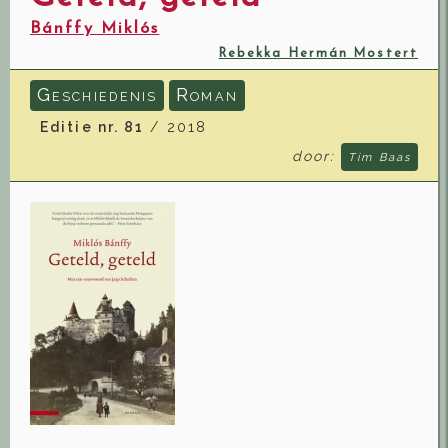
Bánffy Miklós
Rebekka Hermán Mostert
G
R
ESCHIEDENIS
OMAN
Editie nr. 81
/ 2018
door:
Tim Baas