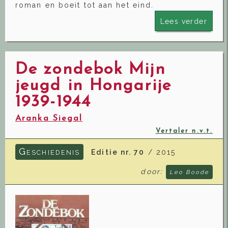
roman en boeit tot aan het eind.
Lees verder
De zondebok Mijn
jeugd in Hongarije
1939-1944
Aranka Siegal
Vertaler n.v.t.
G
Editie nr. 70
/ 2015
ESCHIEDENIS
door:
Leo Boode