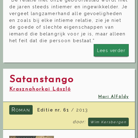
de jaren steeds intiemer en ingewikkelder. Je
vergeet langzamerhand alle gevoeligheden
en zoals bij elke intieme relatie, zie je niet
de goede of slechte eigenschappen van
iemand die belangrijk voor je is, maar alleen
het feit dat die persoon bestaat.”
Lees verder
Satanstango
Krasznahorkai László
Mari Alföldy
R
Editie nr. 61
/ 2013
OMAN
door:
Wim Kersbergen