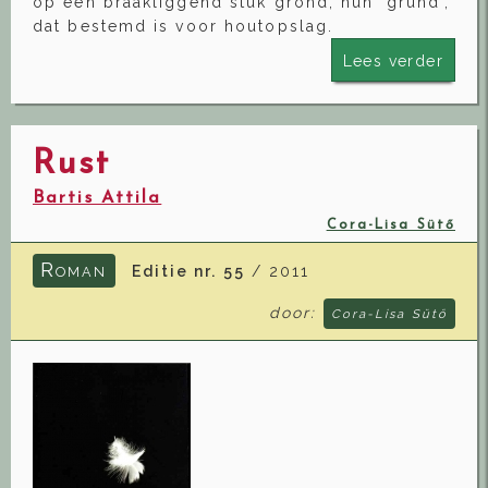
op een braakliggend stuk grond, hun 'grund',
dat bestemd is voor houtopslag.
Lees verder
Rust
Bartis Attila
Cora-Lisa Sütő
R
Editie nr. 55
/ 2011
OMAN
door:
Cora-Lisa Sütő