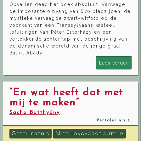
Opvallen deed het boek absoluut. Vanwege
de imposante omvang van 670 bladzijden, de
mystieke vervaagde zwart-witfoto op de
voorkant van een Transsylvaans kasteel,
lofuitingen van Péter Esterházy en een
verlokkende achterflap met beschrijving van
de dynamische wereld van de jonge graaf
Bálint Abády.
Lees verder
“En wat heeft dat met
mij te maken”
Sacha Batthyány
Vertaler n.v.t.
G
N
ESCHIEDENIS
IET-HONGAARSE AUTEUR