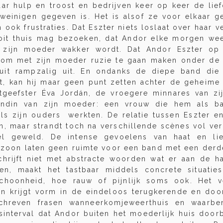
aar hulp en troost en bedrijven keer op keer de lie
 weinigen gegeven is. Het is alsof ze voor elkaar ge
n ook frustraties. Dat Eszter niets loslaat over haar v
oit thuis mag bezoeken, dat Andor elke morgen wee
 zijn moeder wakker wordt. Dat Andor Eszter op 
t om met zijn moeder ruzie te gaan maken onder de
uit rampzalig uit. En ondanks de diepe band di
ft, kan hij maar geen punt zetten achter de geheime
itgeefster Éva Jordán, de vroegere minnares van zi
iendin van zijn moeder: een vrouw die hem als b
 als zijn ouders werkten. De relatie tussen Eszter e
, maar strandt toch na verschillende scènes vol ver
el geweld. De intense gevoelens van haat en lie
zoon laten geen ruimte voor een band met een derd
chrijft niet met abstracte woorden wat er aan de h
ien, maakt het tastbaar middels concrete situatie
schoonheid, hoe rauw of pijnlijk soms ook. Het v
 krijgt vorm in de eindeloos terugkerende en door
chreven frasen wanneerkomjeweerthuis en waarbe
dsinterval dat Andor buiten het moederlijk huis door