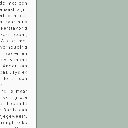
fde met een
maakt zijn,
erleden, dat
r naar huis
kerstavond
 kerstboom,
e Andor met
 verhouding
jn vader en
aby schone
n Andor kan
baal, fysiek
fde tussen
e.
and is maar
s van grote
erstikkende
 Bartis aan
njegeweest,
brengt, elke