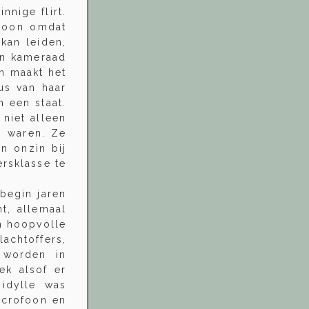
nnige flirt.
ewoon omdat
kan leiden,
 En kameraad
en maakt het
us van haar
n een staat.
 niet alleen
n waren. Ze
n onzin bij
ersklasse te
begin jaren
t, allemaal
n hoopvolle
achtoffers,
 worden in
ek alsof er
 idylle was
icrofoon en