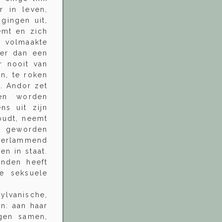
r in leven,
igingen uit,
oemt en zich
 volmaakte
ger dan een
r nooit van
en, te roken
t. Andor zet
len worden
ns uit zijn
oudt, neemt
ig geworden
 verlammend
n in staat.
enden heeft
ze seksuele
ylvanische,
an: aan haar
ngen samen,