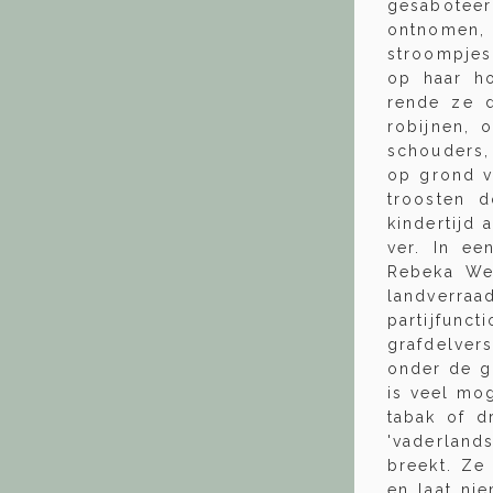
gesaboteer
ontnomen, 
stroompjes 
op haar h
rende ze d
robijnen, 
schouders,
op grond v
troosten 
kindertijd 
ver. In ee
Rebeka Weé
landverra
partijfun
grafdelver
onder de g
is veel mog
tabak of d
'vaderland
breekt. Ze
en laat ni