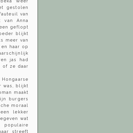
Rebeka Weér
et gestolen
fauteuil van
t van Anna
 een geflopt
oeder blijkt
ets meer van
t en haar op
arschijnlijk
ren jas had
n of ze daar
 Hongaarse
 was, blijkt
 roman maakt
ijn burgers
sche moraal
'een lekker
 gegeven wat
 populaire
aar streeft