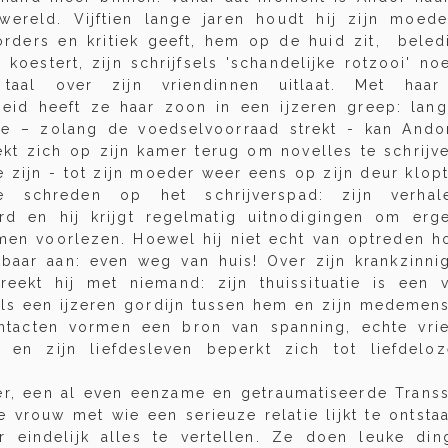
wereld. Vijftien lange jaren houdt hij zijn moede
 orders en kritiek geeft, hem op de huid zit, beled
koestert, zijn schrijfsels 'schandelijke rotzooi' n
taal over zijn vriendinnen uitlaat. Met haar
kheid heeft ze haar zoon in een ijzeren greep: lan
e – zolang de voedselvoorraad strekt - kan Ando
rekt zich op zijn kamer terug om novelles te schrijv
e zijn - tot zijn moeder weer eens op zijn deur klop
te schreden op het schrijverspad: zijn verha
rd en hij krijgt regelmatig uitnodigingen om erge
men voorlezen. Hoewel hij niet echt van optreden h
kbaar aan: even weg van huis! Over zijn krankzinn
eekt hij met niemand: zijn thuissituatie is een
als een ijzeren gordijn tussen hem en zijn medemense
ntacten vormen een bron van spanning, echte vri
 en zijn liefdesleven beperkt zich tot liefdelo
ér, een al even eenzame en getraumatiseerde Transs
e vrouw met wie een serieuze relatie lijkt te ontsta
r eindelijk alles te vertellen. Ze doen leuke di