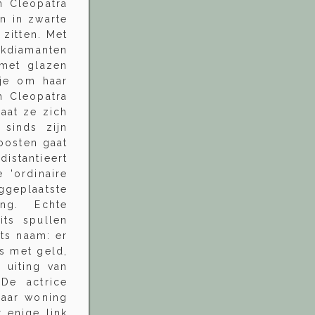
n Cleopatra
n in zwarte
 zitten. Met
kdiamanten
 met glazen
eje om haar
h Cleopatra
aat ze zich
sinds zijn
roosten gaat
istantieert
 'ordinaire
geplaatste
ing. Echte
its spullen
ts naam: er
is met geld,
 uiting van
 De actrice
haar woning
 enige link