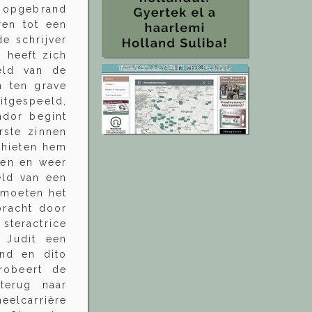
l opgebrand
ren tot een
e schrijver
n heeft zich
eld van de
n ten grave
itgespeeld,
ndor begint
rste zinnen
chieten hem
heen en weer
eld van een
 moeten het
bracht door
steractrice
t Judit een
and en dito
robeert de
terug naar
neelcarrière