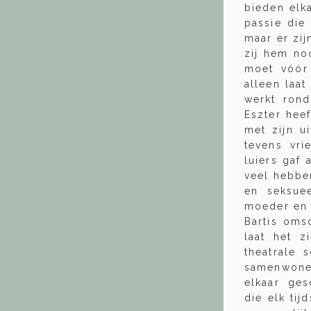
bieden elk
passie die
maar er zij
zij hem no
moet vóór
alleen laa
werkt rond
Eszter hee
met zijn u
tevens vr
luiers gaf
veel hebben
en seksue
moeder en 
Bartis oms
laat het z
theatrale 
samenwonen
elkaar ges
die elk tij