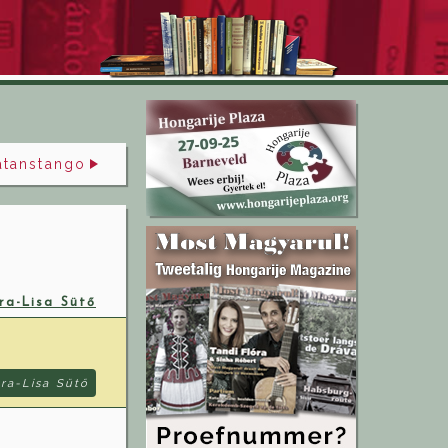
atanstango
ra-Lisa Sütő
ora-Lisa Sütő