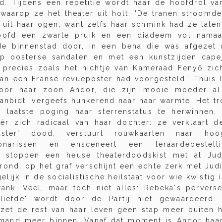
d. Tijdens een repetitie wordt haar de hoofdrol va
waarop ze het theater uit holt: 'De tranen stroomde
uit haar ogen, want zelfs haar schmink had ze laten
oofd een zwarte pruik en een diadeem vol namaa
e binnenstad door, in een beha die was afgezet
op oosterse sandalen en met een kunstzijden cap
 precies zoals het nichtje van Kameraad Fenyő zic
an een Franse revueposter had voorgesteld.' Thuis l
door haar zoon Andor, die zijn mooie moeder al 
aanbidt, vergeefs hunkerend naar haar warmte. Het t
n laatste poging haar sterrenstatus te herwinnen, d
r zich radicaal van haar dochter: ze verklaart de
adster' dood, verstuurt rouwkaarten naar hoog
ctionarissen en ensceneert een teraardebestell
s stoppen een heuse theaterdoodskist met al Jud
rond; op het graf verschijnt een echte zerk met Judi
elijk in de socialistische heilstaat voor wie kwistig 
rank. Veel, maar toch niet alles: Rebeka's perverse
sliefde' wordt door de Partij niet gewaardeerd.
 zet de rest van haar leven geen stap meer buiten 
emand meer binnen. Vanaf dat moment is Andor haar