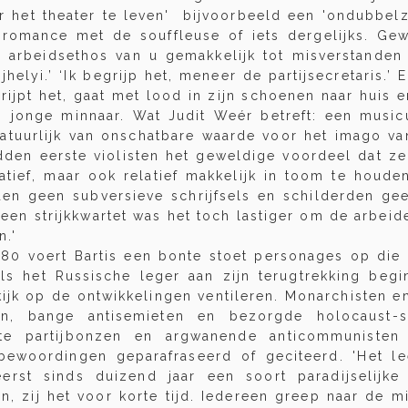
r het theater te leven' bijvoorbeeld een 'ondubbelzi
 romance met de souffleuse of iets dergelijks. G
 arbeidsethos van u gemakkelijk tot misverstanden 
helyi.’ ‘Ik begrijp het, meneer de partijsecretaris.’
rijpt het, gaat met lood in zijn schoenen naar huis 
jn jonge minnaar. Wat Judit Weér betreft: een music
natuurlijk van onschatbare waarde voor het imago va
dden eerste violisten het geweldige voordeel dat ze
atief, maar ook relatief makkelijk in toom te houde
en geen subversieve schrijfsels en schilderden gee
 een strijkkwartet was het toch lastiger om de arbeid
n.'
-80 voert Bartis een bonte stoet personages op die 
als het Russische leger aan zijn terugtrekking begin
kijk op de ontwikkelingen ventileren. Monarchisten e
ten, bange antisemieten en bezorgde holocaust-sl
jkte partijbonzen en argwanende anticommunisten
bewoordingen geparafraseerd of geciteerd. 'Het le
erst sinds duizend jaar een soort paradijselijke
n, zij het voor korte tijd. Iedereen greep naar de m