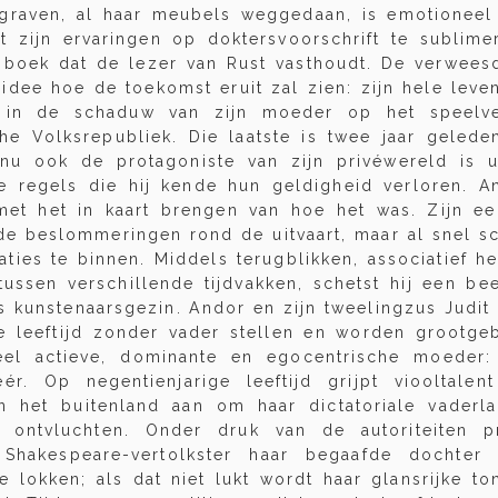
raven, al haar meubels weggedaan, is emotionee
t zijn ervaringen op doktersvoorschrift te sublime
 boek dat de lezer van Rust vasthoudt. De verweesd
idee hoe de toekomst eruit zal zien: zijn hele leve
n in de schaduw van zijn moeder op het speelv
sche Volksrepubliek. Die laatste is twee jaar gelede
nu ook de protagoniste van zijn privéwereld is u
e regels die hij kende hun geldigheid verloren. A
et het in kaart brengen van hoe het was. Zijn ee
de beslommeringen rond de uitvaart, maar al snel s
aties te binnen. Middels terugblikken, associatief 
tussen verschillende tijdvakken, schetst hij een be
s kunstenaarsgezin. Andor en zijn tweelingzus Judit
e leeftijd zonder vader stellen en worden grootge
el actieve, dominante en egocentrische moeder: 
r. Op negentienjarige leeftijd grijpt viooltalen
n het buitenland aan om haar dictatoriale vaderl
 ontvluchten. Onder druk van de autoriteiten p
Shakespeare-vertolkster haar begaafde dochter 
e lokken; als dat niet lukt wordt haar glansrijke to