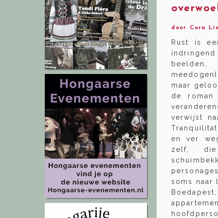
overwoe
door Cora Li
Rust is e
indringend
beelden, 
meedogenl
maar geloo
de roman 
veranderen
verwijst n
Tranquilita
en ver we
zelf, d
schuimbekk
personages
soms naar 
Boedapest
apparteme
hoofdpersoo