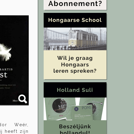
ndor Weér,
j heeft zijn