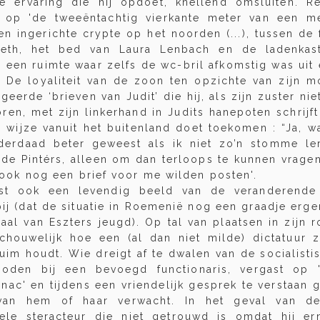
ke ervaring die hij opdoet, knellend omsluiten. 
 op 'de tweeëntachtig vierkante meter van een m
n ingerichte crypte op het noorden (...), tussen de 
eth, het bed van Laura Lenbach en de ladenkas
n een ruimte waar zelfs de wc-bril afkomstig was uit
' De loyaliteit van de zoon ten opzichte van zijn m
ngeerde ‘brieven van Judit’ die hij, als zijn zuster ni
oren, met zijn linkerhand in Judits hanepoten schrijf
e wijze vanuit het buitenland doet toekomen : “Ja, wa
derdaad beter geweest als ik niet zo’n stomme le
 de Pintérs, alleen om dan terloops te kunnen vrage
] ook nog een brief voor me wilden posten'.
tst ook een levendig beeld van de veranderende
j (dat de situatie in Roemenië nog een graadje erger
haal van Eszters jeugd). Op tal van plaatsen in zijn
schouwelijk hoe een (al dan niet milde) dictatuur z
uim houdt. Wie dreigt af te dwalen van de socialisti
oden bij een bevoegd functionaris, vergast op 
nac' en tijdens een vriendelijk gesprek te verstaan
 van hem of haar verwacht. In het geval van de
le steracteur die niet getrouwd is omdat hij ern