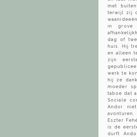
met buiten
terwijl zij
waanideeën 
in grove 
afhankelij
dag of twe
huis. Hij t
en alleen t
zijn eers
gepublicee
werk te ko
hij ze dan
moeder spr
taboe dat 
Sociale co
Andor niet
avonturen.
Eszter Feh
is de eerst
durft Ando