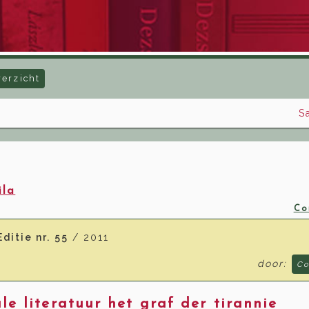
verzicht
S
ila
Co
Editie nr. 55
/ 2011
door:
C
le literatuur het graf der tirannie