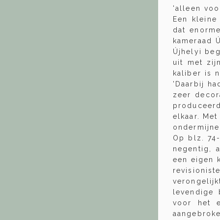
'alleen voo
Een kleine
dat enorme
kameraad Új
Újhelyi beg
uit met zi
kaliber is 
'Daarbij ha
zeer decor
produceerd
elkaar. Met
ondermijne
Op blz. 74
negentig, 
een eigen 
revisionis
verongeli
levendige 
voor het e
aangebroke