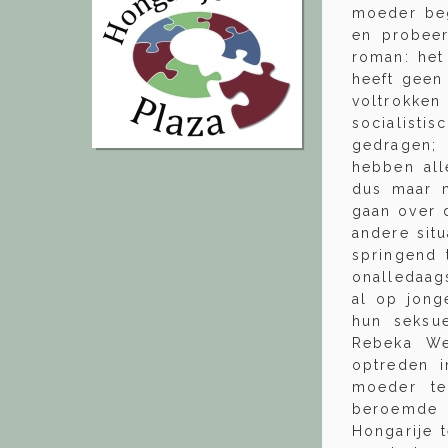
moeder beg
en probeer
roman: het
heeft geen 
voltrokke
socialisti
gedragen; 
hebben all
dus maar m
gaan over 
andere situ
springend 
onalledaag
al op jong
hun seksue
Rebeka Weé
optreden i
moeder te
beroemde 
Hongarije t