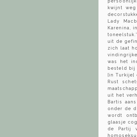
persoonlij
kwijnt weg
decorstukke
Lady Macb
Karenina, i
toneelstuk.
uit de gefi
zich laat h
vindingrijk
was het in
besteld bij
[in Turkije
Rust sche
maatschappi
uit het ver
Bartis aan
onder de d
wordt ontb
glaasje cog
de Partij
homoseksue