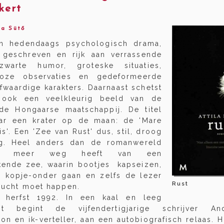
kert
sa Sütő
en hedendaags psychologisch drama,
 geschreven en rijk aan verrassende
zwarte humor, groteske situaties,
oze observaties en gedeformeerde
fwaardige karakters. Daarnaast schetst
ook een veelkleurig beeld van de
de Hongaarse maatschappij. De titel
aar een krater op de maan: de 'Mare
tis'. Een 'Zee van Rust' dus, stil, droog
g. Heel anders dan de romanwereld
ie meer weg heeft van een
ende zee, waarin bootjes kapseizen,
 kopje-onder gaan en zelfs de lezer
Rust
lucht moet happen.
, herfst 1992. In een kaal en leeg
nt begint de vijfendertigjarige schrijver A
n en ik-verteller, aan een autobiografisch relaas. Hi